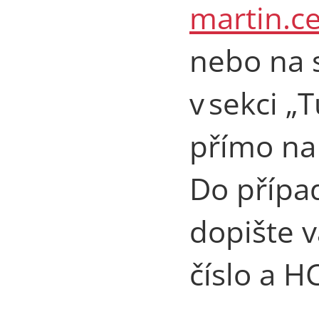
martin.c
nebo na 
v sekci „
přímo na 
Do přípa
dopište v
číslo a H