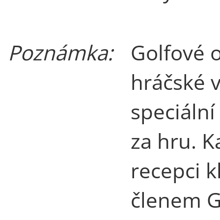
Poznámka:
Golfové o
hráčské 
speciální
za hru. K
recepci 
členem G