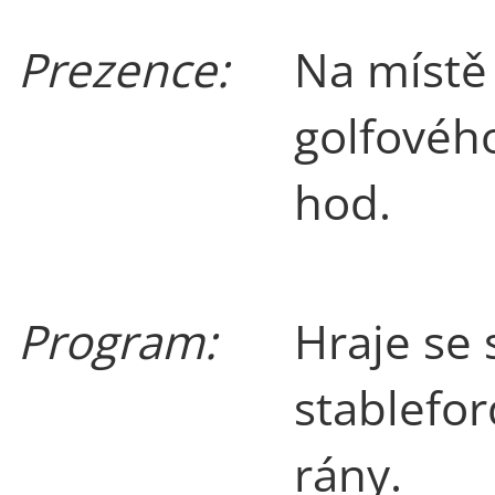
Prezence:
Na místě 
golfového
hod.
Program:
Hraje se
stablefo
rány.