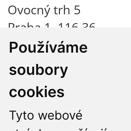
Ovocný trh 5
Praha 1, 116 36
Česká republika
Používáme
soubory
Identifikátor datové 
cookies
IČO:
00216208
DIČ:
CZ00216208
Tyto webové