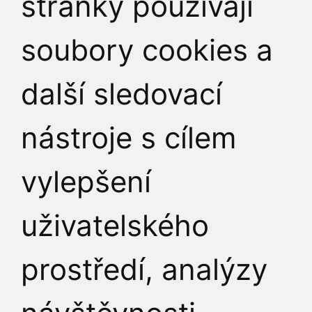
stránky používají
soubory cookies a
JAK K NÁM
další sledovací
nástroje s cílem
vylepšení
uživatelského
prostředí, analýzy