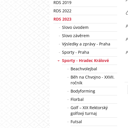
RDS 2019
RDS 2022
Č
RDS 2023
P
Slovo úvodem
Slovo závěrem
P
Výsledky a zprávy - Praha
Sporty - Praha
P
Sporty - Hradec Králové
Beachvolejbal
Běh na Chvojno - XXVII.
ročník
Bodyforming
Florbal
Golf – XIX Rektorský
golfový turnaj
Futsal