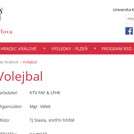
Univerzita 
- HRADEC KRÁLOVÉ
VÝSLEDKY - PLZEŇ
PROGRAM RSD 
ec Králové
Volejbal
Volejbal
ořadatel:
KTV FAF & LFHK
rganizátor:
Mgr. Válek
ísto:
TJ Slavia, vnitřní hřiště
řihlášky:
na místě