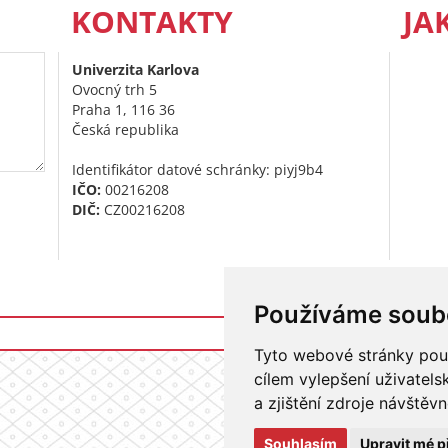
KONTAKTY
JA
Univerzita Karlova
Ovocný trh 5
Praha 1, 116 36
Česká republika
Identifikátor datové schránky: piyj9b4
IČO:
00216208
DIČ:
CZ00216208
Používáme soub
Přihlášení do i
Tyto webové stránky použí
cílem vylepšení uživatel
a zjištění zdroje návštěvn
Souhlasím
Upravit mé p