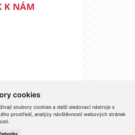
K K NÁM
ory cookies
nformačního systému UK
Nastavení cookies
vají soubory cookies a další sledovací nástroje s
ského prostředí, analýzy návštěvnosti webových stránek
osti.
ředvolby