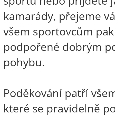
sportu nebo přijdete j
kamarády, přejeme vám
všem sportovcům pak c
podpořené dobrým poc
pohybu.
Poděkování patří vše
které se pravidelně po