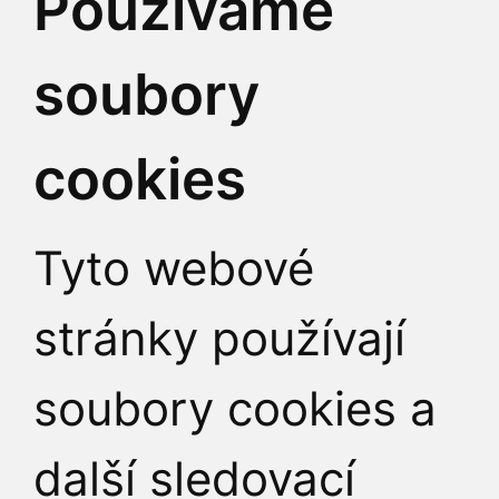
Používáme
soubory
Identifikátor datové 
cookies
IČO:
00216208
DIČ:
CZ00216208
Tyto webové
stránky používají
soubory cookies a
JAK K NÁM
další sledovací