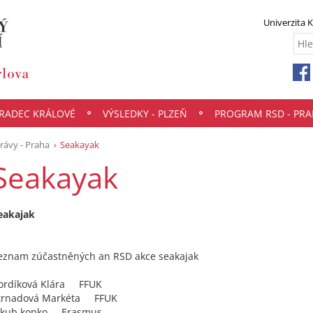
Univerzita 
HRADEC KRÁLOVÉ
VÝSLEDKY - PLZEŇ
PROGRAM RSD - PRA
rávy - Praha
Seakayak
Seakayak
eakajak
eznam zúčastněných an RSD akce seakajak
ordíková Klára FFUK
trnadová Markéta FFUK
akub kopko Erasmus