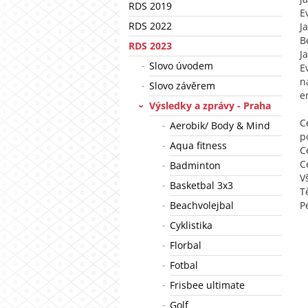
RDS 2019
E
RDS 2022
J
B
RDS 2023
J
Slovo úvodem
E
n
Slovo závěrem
e
Výsledky a zprávy - Praha
C
Aerobik/ Body & Mind
p
Aqua fitness
C
C
Badminton
V
Basketbal 3x3
T
Beachvolejbal
P
Cyklistika
Florbal
Fotbal
Frisbee ultimate
Golf