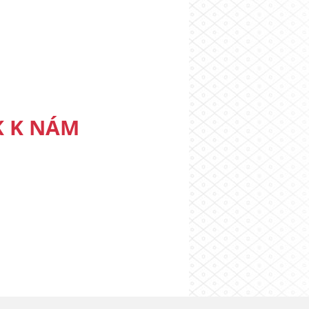
K K NÁM