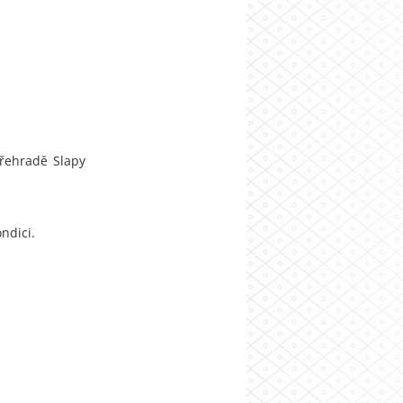
přehradě Slapy
ndici.