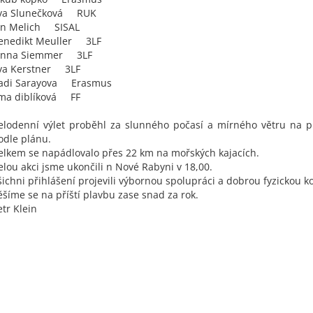
va Slunečková RUK
an Melich SISAL
enedikt Meuller 3LF
anna Siemmer 3LF
va Kerstner 3LF
adi Sarayova Erasmus
ma diblíková FF
elodenní výlet proběhl za slunného počasí a mírného větru na 
odle plánu.
elkem se napádlovalo přes 22 km na mořských kajacích.
elou akci jsme ukončili n Nové Rabyni v 18,00.
šichni přihlášení projevili výbornou spolupráci a dobrou fyzickou ko
ěšíme se na příští plavbu zase snad za rok.
etr Klein