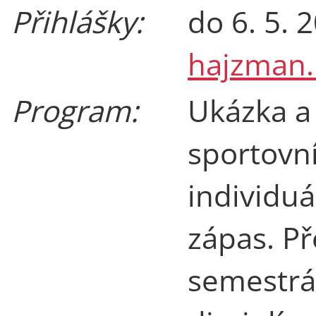
Přihlášky:
do 6. 5. 
hajzman
Program:
Ukázka a
sportovn
individuá
zápas. P
semestrá