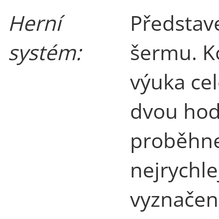
Herní
Představ
systém:
šermu. K
výuka ce
dvou hod
proběhne
nejrychle
vyznačen