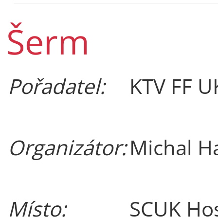
Šerm
Pořadatel:
KTV FF U
Organizátor:
Michal H
Místo:
SCUK Hos