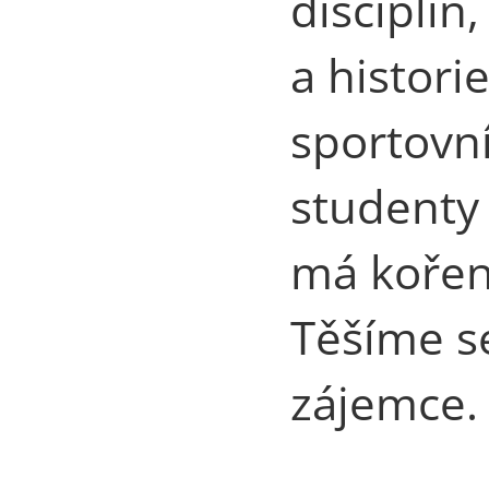
disciplín
a histori
sportovn
studenty 
má kořeny
Těšíme s
zájemce.