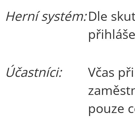
Herní systém:
Dle sku
přihláš
Účastníci:
Včas při
zaměstn
pouze ce