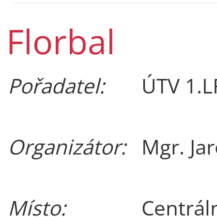
Florbal
Pořadatel:
ÚTV 1.L
Organizátor:
Mgr. Ja
Místo:
Centrál