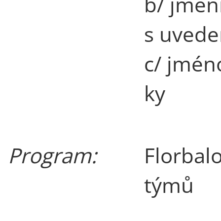
b/ jmen
s uvede
c/ jmén
ky
Program:
Florbalo
týmů