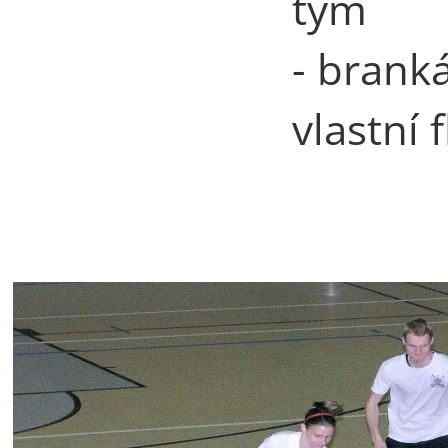
tým
- brank
vlastní 