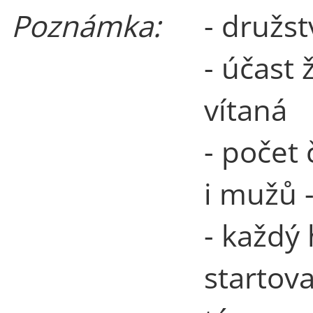
Poznámka:
- družst
- účast 
vítaná
- počet
i mužů 
- každý
startov