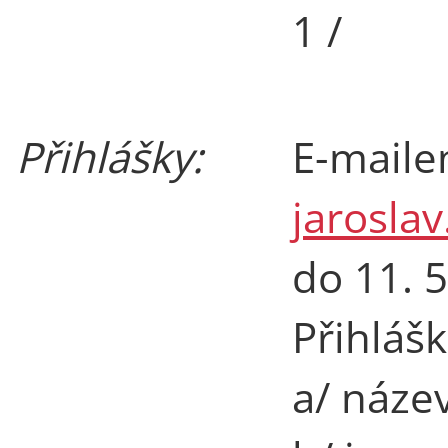
1 /
Přihlášky:
E-maile
jarosla
do 11. 5
Přihláš
a/ náze