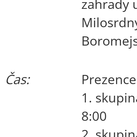
zahrady 
Milosrdný
Boromejs
Čas:
Prezence 
1. skupin
8:00
2. skupin