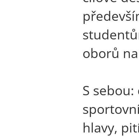
předevší
studentů
oborů na 
S sebou:
sportovní
hlavy, pití