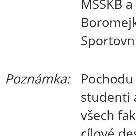
MSSKB a 
Boromej
Sportovní
Poznámka:
Pochodu 
studenti
všech fak
cílové de