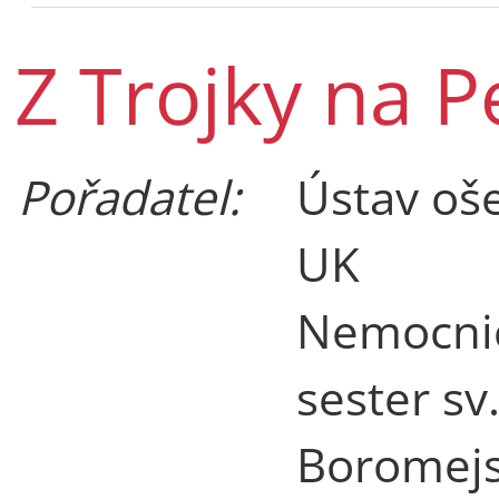
Z Trojky na P
Pořadatel:
Ústav oše
UK
Nemocnic
sester sv
Boromejs