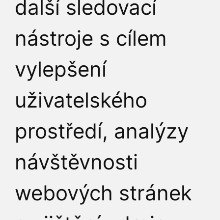
JAK K NÁM
další sledovací
nástroje s cílem
vylepšení
uživatelského
prostředí, analýzy
návštěvnosti
webových stránek