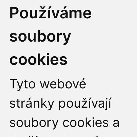
Česká republika
Používáme
soubory
Identifikátor datové 
cookies
IČO:
00216208
DIČ:
CZ00216208
Tyto webové
stránky používají
soubory cookies a