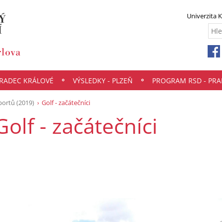
Univerzita 
HRADEC KRÁLOVÉ
VÝSLEDKY - PLZEŇ
PROGRAM RSD - PRA
portů (2019)
Golf - začátečníci
Golf - začátečníci