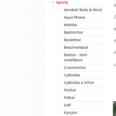
Sporty
M
Aerobik/ Body & Mind
Č
Aqua fitness
Atletika
K
Badminton
Basketbal
P
Beachvolejbal
P
Biatlon - letní
modifikace
Ú
Crossminton
Cyklistika
Cyklistika a inline
Florbal
Fotbal
Golf
Kanjam