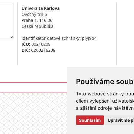
Univerzita Karlova
Ovocný trh 5
Praha 1, 116 36
Česká republika
Identifikátor datové schránky: piyj9b4
IČO:
00216208
DIČ:
CZ00216208
Používáme soub
Přihlášení do i
Tyto webové stránky použí
cílem vylepšení uživatel
a zjištění zdroje návštěvn
Souhlasím
Upravit mé p