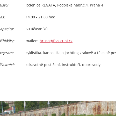
ísto:
loděnice REGATA, Podolské nábř.č.4, Praha 4
as:
14.00 - 21.00 hod.
apacita:
60 účastníků
řihlášky:
mailem
hrusa@ftvs.cuni.cz
rogram:
cyklistika, kanoistika a jachting zrakově a tělesně p
častníci:
zdravotně postižení, instruktoři, doprovody