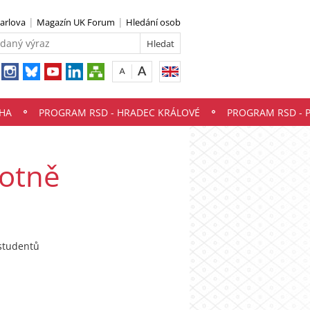
Karlova
Magazín UK Forum
Hledání osob
HA
PROGRAM RSD - HRADEC KRÁLOVÉ
PROGRAM RSD - 
votně
 studentů