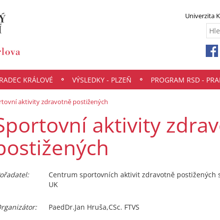
Univerzita 
HRADEC KRÁLOVÉ
VÝSLEDKY - PLZEŇ
PROGRAM RSD - PRA
tovní aktivity zdravotně postižených
Sportovní aktivity zdra
postižených
ořadatel:
Centrum sportovních aktivit zdravotně postižených
UK
rganizátor:
PaedDr.Jan Hruša,CSc. FTVS