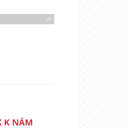
1/5
K K NÁM