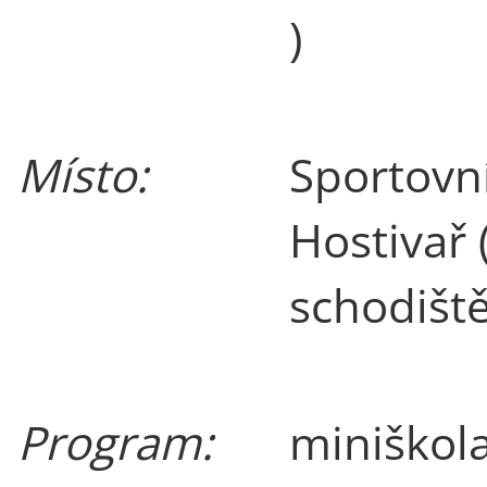
)
Místo:
Sportovn
Hostivař 
schodiště
Program:
miniškol