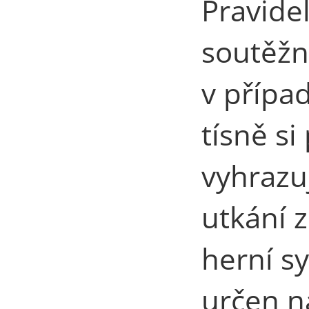
Pravidel
soutěžn
v přípa
tísně si
vyhrazu
utkání z
herní s
určen n