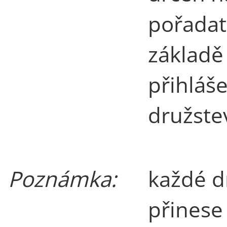
pořada
základě
přihláš
družste
Poznámka:
každé d
přinese