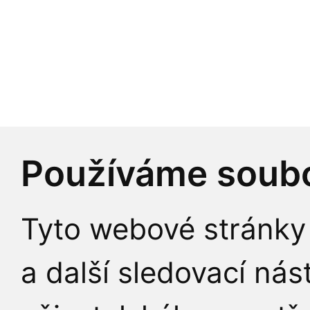
Praha 1, 116 36
Česká republika
Identifikátor datové sc
Používáme soubo
IČO:
00216208
Tyto webové stránky 
DIČ:
CZ00216208
a další sledovací nás