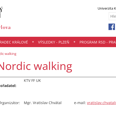
Univerzita 
HRADEC KRÁLOVÉ
VÝSLEDKY - PLZEŇ
PROGRAM RSD - PRA
dic walking
Nordic walking
KTV FF UK
ořadatel:
rganizátor:
Mgr. Vratislav Chvátal e-mail:
vratislav.chvatal