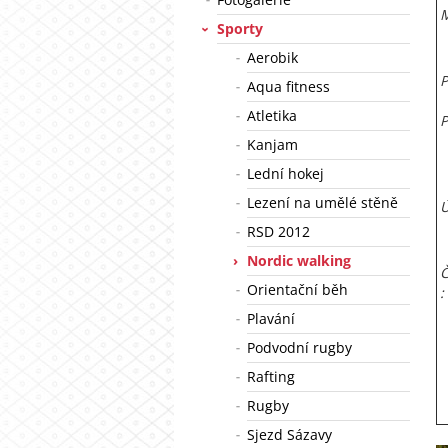
M
Sporty
Aerobik
P
Aqua fitness
Atletika
P
Kanjam
Lední hokej
Lezení na umělé stěně
Ú
RSD 2012
Nordic walking
Č
Orientační běh
:
Plavání
Podvodní rugby
Rafting
Rugby
Sjezd Sázavy