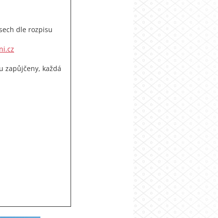
asech dle rozpisu
ni.cz
ou zapůjčeny, každá