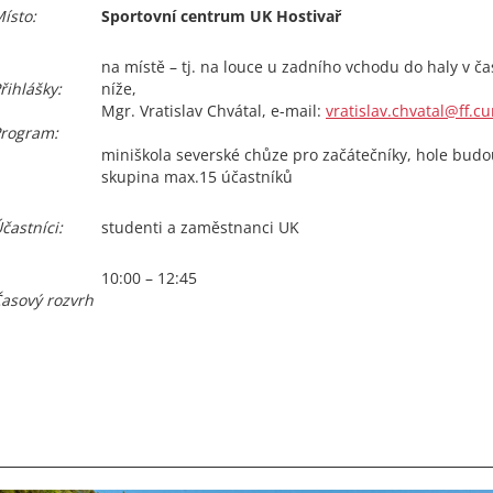
ísto:
Sportovní centrum UK Hostivař
na místě – tj. na louce u zadního vchodu do haly v č
řihlášky:
níže,
Mgr. Vratislav Chvátal, e-mail:
vratislav.chvatal@ff.cu
rogram:
miniškola severské chůze pro začátečníky, hole bud
skupina max.15 účastníků
častníci:
studenti a zaměstnanci UK
10:00 – 12:45
asový rozvrh