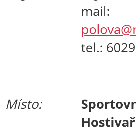
mail:
polova@n
tel.: 602
Místo:
Sportov
Hostivař