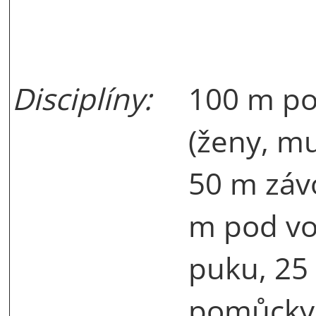
Disciplíny:
100 m po
(ženy, mu
50 m záv
m pod vo
puku, 25
pomůcky 