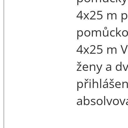
4x25 m p
pomůckou 
4x25 m VZ
ženy a d
přihláše
absolvova