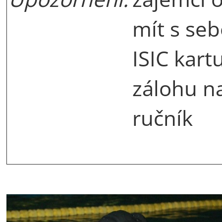
mít s se
ISIC kart
zálohu n
ručník