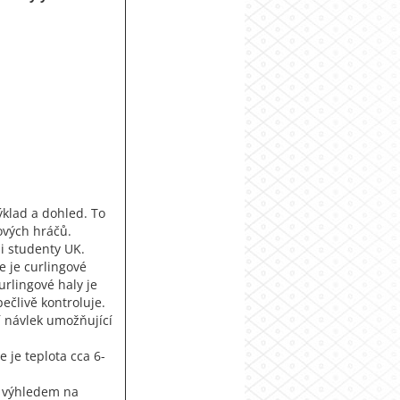
ýklad a dohled. To
gových hráčů.
mi studenty UK.
e je curlingové
rlingové haly je
ečlivě kontroluje.
í návlek umožňující
 je teplota cca 6-
s výhledem na