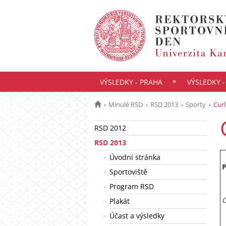
VÝSLEDKY - PRAHA
VÝSLEDKY 
Minulé RSD
RSD 2013
Sporty
Curl
RSD 2012
RSD 2013
Úvodní stránka
P
Sportoviště
Program RSD
O
Plakát
Účast a výsledky