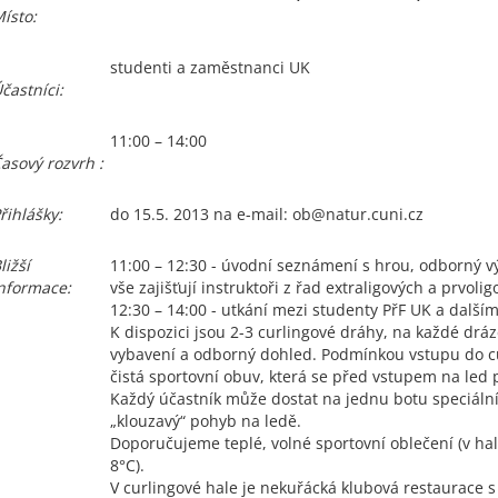
ísto:
studenti a zaměstnanci UK
častníci:
11:00 – 14:00
asový rozvrh :
řihlášky:
do 15.5. 2013 na e-mail: ob@natur.cuni.cz
ližší
11:00 – 12:30 - úvodní seznámení s hrou, odborný v
nformace:
vše zajišťují instruktoři z řad extraligových a prvoli
12:30 – 14:00 - utkání mezi studenty PřF UK a další
K dispozici jsou 2-3 curlingové dráhy, na každé dráz
vybavení a odborný dohled. Podmínkou vstupu do cu
čistá sportovní obuv, která se před vstupem na led p
Každý účastník může dostat na jednu botu speciáln
„klouzavý“ pohyb na ledě.
Doporučujeme teplé, volné sportovní oblečení (v hale
8°C).
V curlingové hale je nekuřácká klubová restaurace 