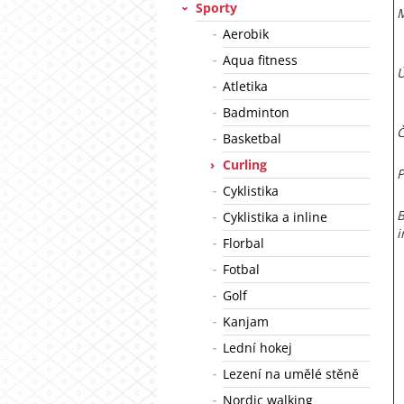
Sporty
M
Aerobik
Aqua fitness
Ú
Atletika
Badminton
Č
Basketbal
Curling
P
Cyklistika
B
Cyklistika a inline
i
Florbal
Fotbal
Golf
Kanjam
Lední hokej
Lezení na umělé stěně
Nordic walking