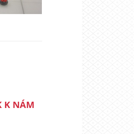
K K NÁM