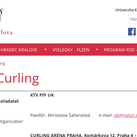
Univerzita 
- HRADEC KRÁLOVÉ
VÝSLEDKY - PLZEŇ
PROGRAM RSD 
ing
Curling
KTV PřF UK
ořadatel:
PaedDr. Miroslava Šafandová e-mail:
ob@natur.c
rganizátor:
CURLING ARÉNA PRAHA, Komárkova 12, Praha 4 – 