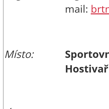
mail:
brt
Místo:
Sportov
Hostivař