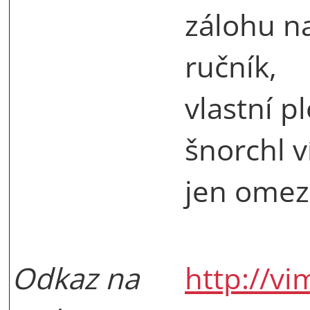
zálohu n
ručník,
vlastní p
šnorchl v
jen omez
Odkaz na
http://v