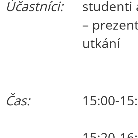
Účastníci:
studenti
– prezen
utkání
Čas:
15:00-15:
15:20-16