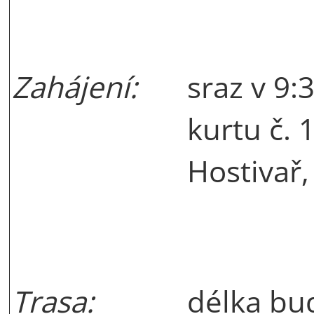
Zahájení:
sraz v 9:
kurtu č. 
Hostivař,
Trasa:
délka bu