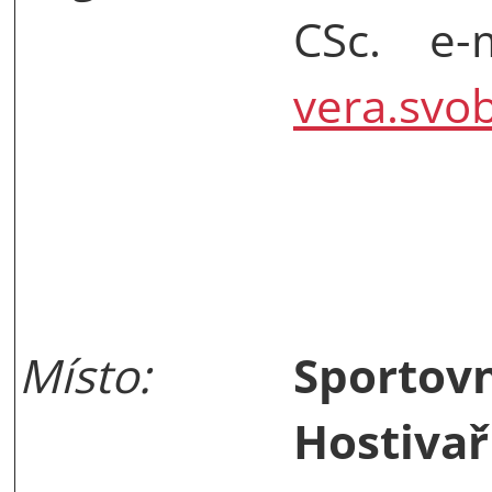
CSc. e-m
vera.svo
Místo:
Sportov
Hostivař