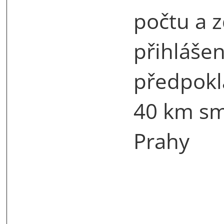
počtu a z
přihláše
předpokl
40 km sm
Prahy