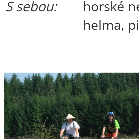
S sebou:
horské n
helma, pi