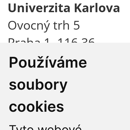
Univerzita Karlova
Ovocný trh 5
Praha 1, 116 36
Česká republika
Používáme
soubory
Identifikátor datové 
cookies
IČO:
00216208
DIČ:
CZ00216208
Tyto webové