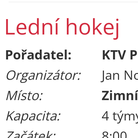
Lední hokej
Pořadatel:
KTV P
Organizátor:
Jan N
Místo:
Zimní
Kapacita:
4 tým
Začátek:
8:00