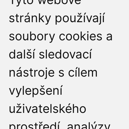
stránky používají
soubory cookies a
JAK K NÁM
další sledovací
nástroje s cílem
vylepšení
uživatelského
prostředí, analýzy