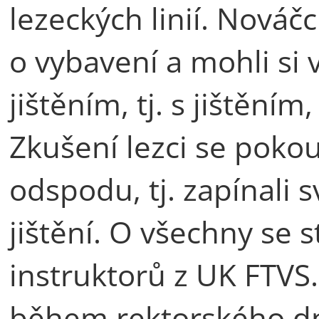
lezeckých linií. Nováčc
o vybavení a mohli si 
jištěním, tj. s jištění
Zkušení lezci se pokou
odspodu, tj. zapínali
jištění. O všechny se 
instruktorů z UK FTVS.
během rektorského dn