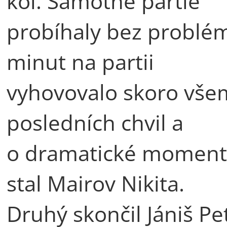
kol. Samotné partie
probíhaly bez problém
minut na partii
vyhovovalo skoro všem
posledních chvil a
o dramatické momenty
stal Mairov Nikita.
Druhý skončil Jániš Pe