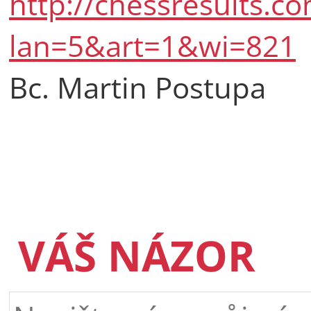
http://chessresults.c
lan=5&art=1&wi=821
Bc. Martin Postupa
VÁŠ NÁZOR