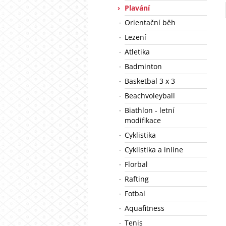
Plavání
Orientační běh
Lezení
Atletika
Badminton
Basketbal 3 x 3
Beachvoleyball
Biathlon - letní
modifikace
Cyklistika
Cyklistika a inline
Florbal
Rafting
Fotbal
Aquafitness
Tenis