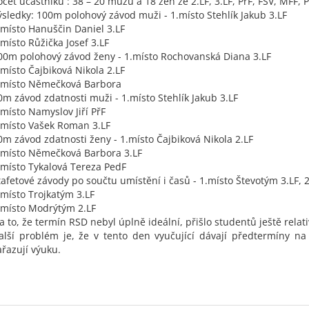
očet účastníků : 38 – 20 mužů a 18 žen ze 2.LF, 3.LF, PřF, FSV, MFF, 
ýsledky: 100m polohový závod muži - 1.místo Stehlík Jakub 3.LF
.místo Hanuščin Daniel 3.LF
.místo Růžička Josef 3.LF
00m polohový závod ženy - 1.místo Rochovanská Diana 3.LF
.místo Čajbiková Nikola 2.LF
.místo Němečková Barbora
0m závod zdatnosti muži - 1.místo Stehlík Jakub 3.LF
.místo Namyslov Jiří PřF
.místo Vašek Roman 3.LF
0m závod zdatnosti ženy - 1.místo Čajbiková Nikola 2.LF
.místo Němečková Barbora 3.LF
.místo Tykalová Tereza PedF
tafetové závody po součtu umístění i časů - 1.místo Števotým 3.LF, 2
.místo Trojkatým 3.LF
.místo Modrýtým 2.LF
a to, že termín RSD nebyl úplně ideální, přišlo studentů ještě relat
alší problém je, že v tento den vyučující dávají předtermíny n
ařazují výuku.