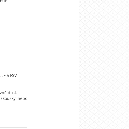
PedF
.LF a FSV
ivně dost.
a zkoušky nebo