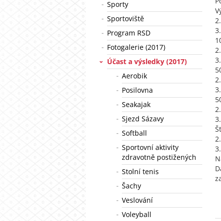
P
Sporty
V
Sportoviště
2
3
Program RSD
1
Fotogalerie (2017)
2
3
Účast a výsledky (2017)
5
Aerobik
2
3
Posilovna
5
Seakajak
2
Sjezd Sázavy
3
Š
Softball
2
Sportovní aktivity
3
zdravotně postižených
N
D
Stolní tenis
z
Šachy
Veslování
Voleyball