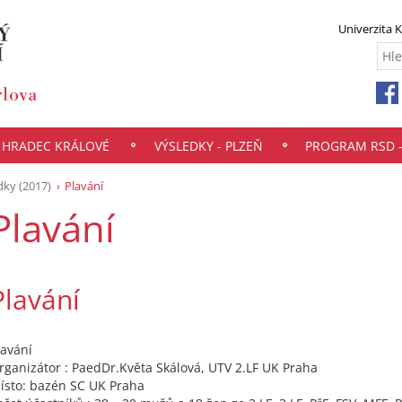
Univerzita 
- HRADEC KRÁLOVÉ
VÝSLEDKY - PLZEŇ
PROGRAM RSD 
dky (2017)
Plavání
Plavání
Plavání
lavání
rganizátor : PaedDr.Květa Skálová, UTV 2.LF UK Praha
ísto: bazén SC UK Praha