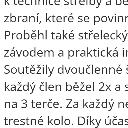
k technice střelby a 
zbraní, které se povinn
Proběhl také střeleck
závodem a praktická i
Soutěžily dvoučlenné š
každý člen běžel 2x a s
na 3 terče. Za každý n
trestné kolo. Díky úča