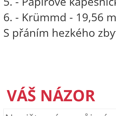
5. - Papírové kapesníč
6. - Krümmd - 19,56 m
S přáním hezkého zby
VÁŠ NÁZOR