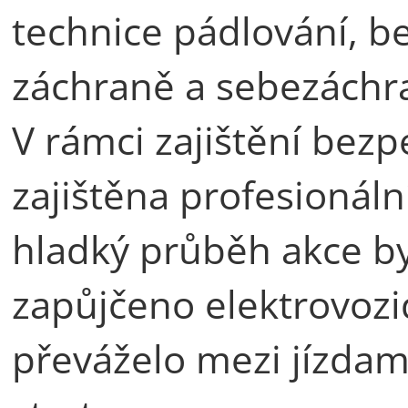
technice pádlování, b
záchraně a sebezáchr
V rámci zajištění bezp
zajištěna profesionáln
hladký průběh akce b
zapůjčeno elektrovozid
převáželo mezi jízdami