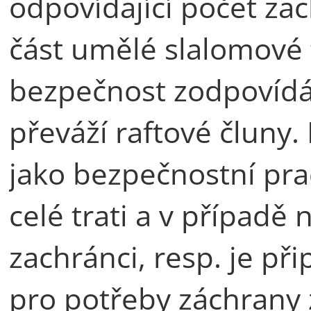
odpovídající počet zac
část umělé slalomové tr
bezpečnost zodpovídá 
převáží raftové čluny.
jako bezpečnostní pra
celé trati a v případ
zachránci, resp. je př
pro potřeby záchrany 