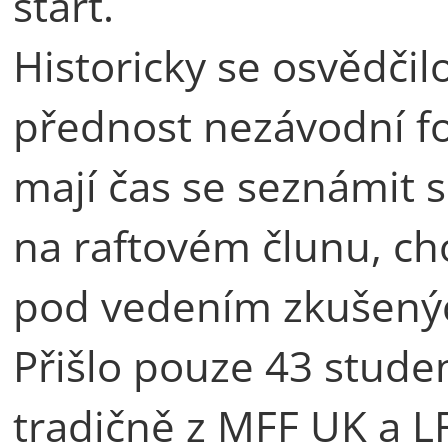
start.
Historicky se osvědčilo
přednost nezávodní fo
mají čas se seznámit s
na raftovém člunu, c
pod vedením zkušených
Přišlo pouze 43 studen
tradičně z MFF UK a L