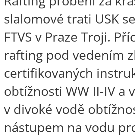
Rafting proběhl za kr
slalomové trati USK s
FTVS v Praze Troji. Pří
rafting pod vedením 
certifikovaných instr
obtížnosti WW II-IV a v
v divoké vodě obtížnos
nástupem na vodu pro